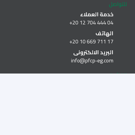
للتواصل
خدمة العملاء
+20 12 704 444 04
الهاتف
+20 10 669 711 17
البريد الالكترونى
info@pfcp-eg.com
القائمة
من نحن
Career
حسابي
سياسة الخصوصية