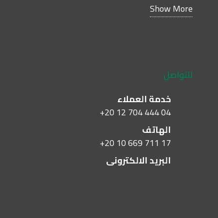
Show More
collaboration with clients, architects,
engineers and contractors in the early
stages of the project in order to develop a
total solution without any compromise.
للتواصل
Read more
خدمة العملاء
+20 12 704 444 04
الهاتف
+20 10 669 711 17
البريد الالكترونى
info@pfcp-eg.com